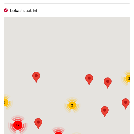
Lokasi saat ini
2
3
2
17