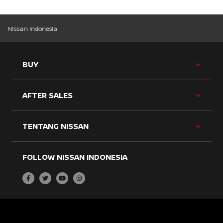
Nissan Indonesia
TOG
BUY
BU
ME
TOG
AFTER SALES
BU
ME
TOG
TENTANG NISSAN
BU
ME
FOLLOW NISSAN INDONESIA