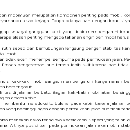
 ban mobil? Ban merupakan komponen penting pada mobil. K
yamanan tetap terjaga. Tanpa adanya ban dengan kondisi yang
nggap sebagai gangguan kecil yang tidak mempengaruhi kond
beberapa alasan penting mengapa tekanan angin ban mobil harus r
a rutin sebab ban berhubungan langsung dengan stabilitas ke
li mobil.
 ban tidak akan menempel sempurna pada permukaan jalan. Pad
 Proses pengereman pun terasa lebih sulit karena ban tidak 
.
ondisi kaki-kaki mobil sangat mempengaruhi kenyamanan berk
an berpengaruh.
ntas di jalanan berbatu. Bagian kaki-kaki mobil akan bersi
agian dalam kabin.
membantu mereduksi turbulensi pada kabin karena jalanan b
n yang bersinggungan dengan permukaan jalan pun tidak terlal
isa menekan risiko terjadinya kecelakaan. Seperti yang telah
rna. Artinya, posisi ban pada permukaan jalan akan lebih sta