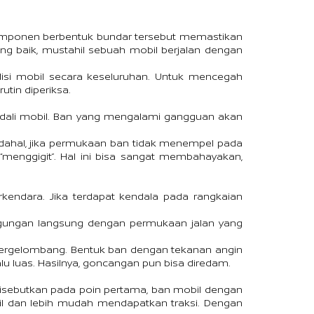
omponen berbentuk bundar tersebut memastikan 
 baik, mustahil sebuah mobil berjalan dengan 
isi mobil secara keseluruhan. Untuk mencegah 
utin diperiksa.
ndali mobil. Ban yang mengalami gangguan akan 
ahal, jika permukaan ban tidak menempel pada 
“menggigit”. Hal ini bisa sangat membahayakan, 
endara. Jika terdapat kendala pada rangkaian 
nggungan langsung dengan permukaan jalan yang 
ergelombang. Bentuk ban dengan tekanan angin 
u luas. Hasilnya, goncangan pun bisa diredam.
 disebutkan pada poin pertama, ban mobil dengan 
bil dan lebih mudah mendapatkan traksi. Dengan 