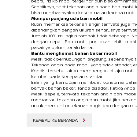
begitu, risiko mobil tergelincir pun bisa diminimalis
Sebaliknya, saat tekanan angin pada ban mobil kur
bisa membahayakan keselamatan karena mobil re
Memperpanjang usia ban mobil
Rutin memeriksa tekanan angin ternyata juga m
dibandingkan dengan ukuran seharusnya ternyata
Jumlah 10% mungkin tampak tidak seberapa. Namu
dengan cepat. Ban mobil pun akan lebih cepa
pakainya belum terlalu lama.
Bantu menghemat bahan bakar mobil
Meski tidak berhubungan langsung, sebenarnya 
Tekanan angin pada mobil yang tidak standar, en
Kondisi tersebut akan mempengaruhi laju mobil 
kembali pada kecepatan standar.
Inilah yang kemudian membuat konsumsi bahan 
banyak bahan bakar. Tanpa disadari, ketika And
Meski sepele, ternyata tekanan angin ban mobil 
memantau tekanan angin ban mobil jika berkenda
untuk memonitor tekanan angin ban dengan mu
KEMBALI KE BERANDA