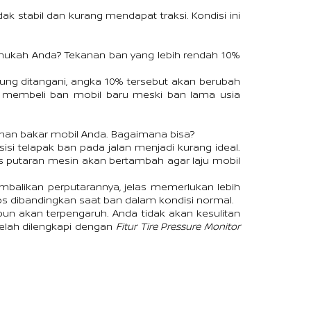
ak stabil dan kurang mendapat traksi. Kondisi ini 
hukah Anda? Tekanan ban yang lebih rendah 10% 
ung ditangani, angka 10% tersebut akan berubah 
 membeli ban mobil baru meski ban lama usia 
han bakar mobil Anda. Bagaimana bisa?
si telapak ban pada jalan menjadi kurang ideal. 
s putaran mesin akan bertambah agar laju mobil 
alikan perputarannya, jelas memerlukan lebih 
os dibandingkan saat ban dalam kondisi normal.
pun akan terpengaruh. Anda tidak akan kesulitan 
elah dilengkapi dengan 
Fitur Tire Pressure Monitor