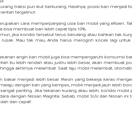
ir.
ang, traksi pun ikut berkurang. Hasilnya, posisi ban menjadi tid
ntan tergelincir.
erupakan cara memperpanjang usia ban mobil yang efisien. Ta
 bisa membuat ban lebih cepat tipis 10%.
n, jika kondisi tersebut terus berulang atau bahkan tak kunj
t rusak. Mau tak mau, Anda harus merogoh kocek lagi untuk
tekanan angin ban mobil juga bisa mempengaruhi konsumsi ba
tah itu lebih rendah atau justru lebih besar, akan membuat posi
hingga akhirnya melambat. Saat laju mobil melambat, otomati
bakar menjadi lebih besar. Mesin yang bekerja keras mengemb
a melaju dengan ban yang kempes, mobil menjadi jauh lebih bor
sangat penting. Jika tekanan kurang atau lebih, kondisi mobil 
ra dengan Nissan Magnite. Sebab, mobil SUV dari Nissan ini t
dah dan cepat!