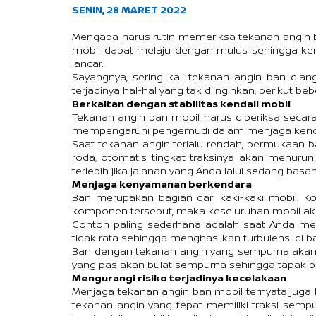
SENIN, 28 MARET 2022
﻿Mengapa harus rutin memeriksa tekanan angin
mobil dapat melaju dengan mulus sehingga ken
lancar.
Sayangnya, sering kali tekanan angin ban dia
terjadinya hal-hal yang tak diinginkan, berikut 
Berkaitan dengan stabilitas kendali mobil
Tekanan angin ban mobil harus diperiksa secar
mempengaruhi pengemudi dalam menjaga kenda
Saat tekanan angin terlalu rendah, permukaan
roda, otomatis tingkat traksinya akan menurun.
terlebih jika jalanan yang Anda lalui sedang basah
Menjaga kenyamanan berkendara
Ban merupakan bagian dari kaki-kaki mobil. K
komponen tersebut, maka keseluruhan mobil ak
Contoh paling sederhana adalah saat Anda meli
tidak rata sehingga menghasilkan turbulensi di b
Ban dengan tekanan angin yang sempurna akan 
yang pas akan bulat sempurna sehingga tapak ba
Mengurangi risiko terjadinya kecelakaan
Menjaga tekanan angin ban mobil ternyata juga b
tekanan angin yang tepat memiliki traksi sempu