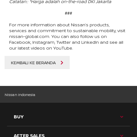
Catatan:: *Harga adalah on-the-road DKI Jakarta
###
For more information about Nissan’s products, 
services and commitment to sustainable mobility, visit 
nissan-global.com. You can also follow us on 
Facebook, Instagram, Twitter and LinkedIn and see all 
our latest videos on YouTube.
KEMBALI KE BERANDA
Nissan Indonesia
TOG
BUY
BU
ME
TOG
AFTER SALES
BU