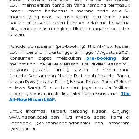
LEAF memberikan tampilan yang ramping termasuk 
lampu utama berbentuk bumerang serta grille V-
motion yang khas. Nuansa warna biru jernih pada 
bagian grille serta aksen bumper belakang berwarna 
biru, dengan jelas mengidentifikasi sebagai mobil listrik 
Nissan.
Periode pemesanan (pre-booking) The All-New Nissan 
LEAF ini berlaku mulai tanggal 2 hingga 17 Agustus 2021. 
Konsumen dapat melakukan 
pre-booking
 dan 
melihat unit The All-New Nissan LEAF di diler Nissan MT. 
Haryono (Jakarta Timur), Nissan TB Simatupang 
(Jakarta Selatan) dan Nissan Puri Indah (Jakarta Barat), 
Nissan Roxy (Jakarta Pusat), Nissan Bekasi Barat (Bekasi 
– Jawa Barat). Di diler tersebut juga tersedia fasilitas 
charging station untuk digunakan oleh konsumen 
The 
All-New Nissan LEAF
.
Untuk informasi terbaru tentang Nissan, kunjungi 
www.nissan.co.id
dan ikuti media sosial kami di 
Facebook (@NissanZoneIndonesia) dan Instagram 
(@NissanID).