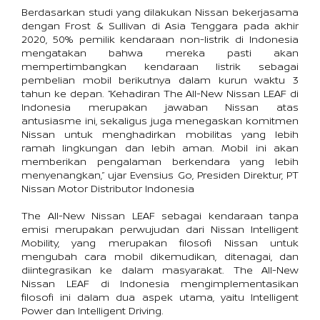
Berdasarkan studi yang dilakukan Nissan bekerjasama 
dengan Frost & Sullivan di Asia Tenggara pada akhir 
2020, 50% pemilik kendaraan non-listrik di Indonesia 
mengatakan bahwa mereka pasti akan 
mempertimbangkan kendaraan listrik sebagai 
pembelian mobil berikutnya dalam kurun waktu 3 
tahun ke depan. “Kehadiran The All-New Nissan LEAF di 
Indonesia merupakan jawaban Nissan atas 
antusiasme ini, sekaligus juga menegaskan komitmen 
Nissan untuk menghadirkan mobilitas yang lebih 
ramah lingkungan dan lebih aman. Mobil ini akan 
memberikan pengalaman berkendara yang lebih 
menyenangkan,” ujar Evensius Go, Presiden Direktur, PT 
Nissan Motor Distributor Indonesia
The All-New Nissan LEAF sebagai kendaraan tanpa 
emisi merupakan perwujudan dari Nissan Intelligent 
Mobility, yang merupakan filosofi Nissan untuk 
mengubah cara mobil dikemudikan, ditenagai, dan 
diintegrasikan ke dalam masyarakat. The All-New 
Nissan LEAF di Indonesia mengimplementasikan 
filosofi ini dalam dua aspek utama, yaitu Intelligent 
Power dan Intelligent Driving.