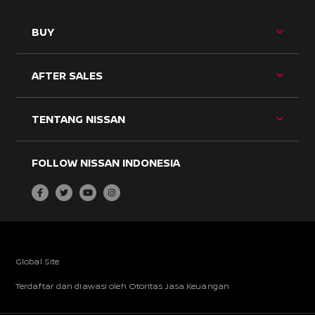
TOG
BUY
BU
ME
TOG
AFTER SALES
BU
ME
TOG
TENTANG NISSAN
BU
ME
FOLLOW NISSAN INDONESIA
Global Site
Terdaftar dan diawasi oleh Otoritas Jasa Keuangan