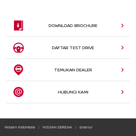
DOWNLOAD BROCHURE
DAFTAR TEST DRIVE
TEMUKAN DEALER
HUBUNGI KAMI
Nissan Indonesia
NISSAN SERENA
Exterior