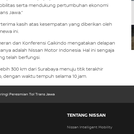
obilitas serta mendukung pertumbuhan ekonomi
rans Jawa.”
erima kasih atas kesempatan yang diberikan oleh
mewa ini.
meran dan Konferensi Gaikindo mengatakan delapan
ya adalah Nissan Motor Indonesia. Hal ini sengaja
g telah berfungsi.
ebih 300 km dari Surabaya menuju titik terakhir
to, dengan waktu tempuh selama 10 jam.
ringi Peresmian Tol Trans Jawa
TENTANG NISSAN
Nissan Intelligent Mobility