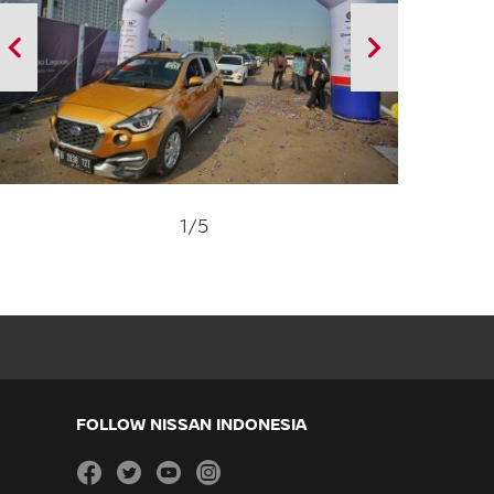
1
/5
FOLLOW NISSAN INDONESIA
facebook
twitter
youtube
instagram