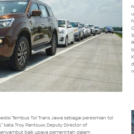
N
u
N
G
S
R
b
K
d
r
pedisi Tembus Tol Trans Jawa sebagai peresmian tol
" kata Troy Pantouw, Deputy Director of
 menyambut baik upaya pemerintah dalam