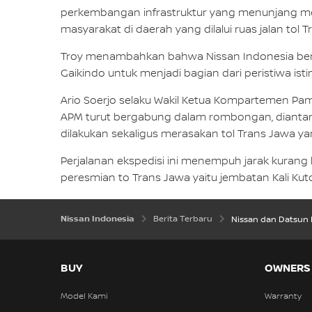
perkembangan infrastruktur yang menunjang m
masyarakat di daerah yang dilalui ruas jalan tol T
Troy menambahkan bahwa Nissan Indonesia bert
Gaikindo untuk menjadi bagian dari peristiwa isti
Ario Soerjo selaku Wakil Ketua Kompartemen Pa
APM turut bergabung dalam rombongan, diantaran
dilakukan sekaligus merasakan tol Trans Jawa yan
Perjalanan ekspedisi ini menempuh jarak kurang l
peresmian to Trans Jawa yaitu jembatan Kali Ku
Nissan Indonesia
Berita Terbaru
Nissan dan Datsun I
BUY
OWNERS
Model Kami
Warranty