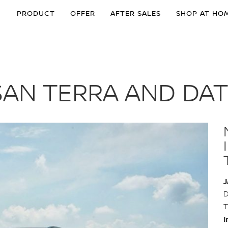
PRODUCT
OFFER
AFTER SALES
SHOP AT HO
SAN TERRA AND DA
J
D
T
I